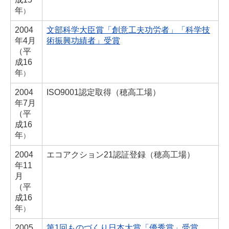
年
）
2004
文部科学大臣賞
「創意工夫功労者」「科学技
年
4月
術振興功績者」
受賞
（
平
成16
年
）
2004
ISO9001認定取得（穂高工場）
年
7月
（
平
成16
年
）
2004
エコアクション21認証登録（穂高工場）
年
11
月
（
平
成16
年
）
2005
第1回ものづくり日本大賞「優秀賞」受賞