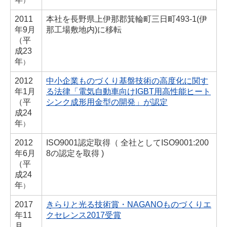
）
2011
本社を長野県上伊那郡箕輪町三日町493-1(伊
年
9月
那工場敷地内)に移転
（
平
成23
年
）
2012
中小企業ものづくり基盤技術の高度化に関す
年
1月
る法律「電気自動車向けIGBT用高性能ヒート
（
平
シンク成形用金型の開発」が認定
成24
年
）
2012
ISO9001認定取得（ 全社としてISO9001:200
年
6月
8の認定を取得 )
（
平
成24
年
）
2017
きらりと光る技術賞・NAGANOものづくりエ
年
11
クセレンス2017受賞
月