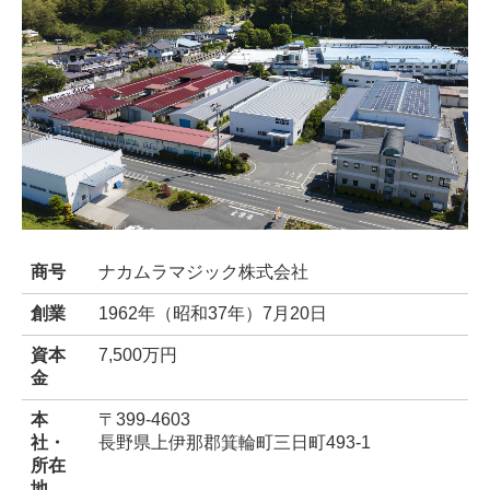
商号
ナカムラマジック株式会社
創業
1962年（昭和37年）7月20日
資本
7,500万円
金
本
〒399-4603
社・
長野県上伊那郡箕輪町三日町493-1
所在
地