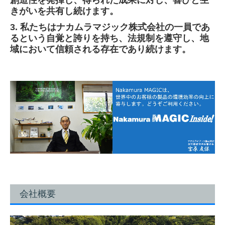
創造性を発揮し、得られた成果に対し、喜びと生
会社概要
きがいを共有し続けます。
沿革
3.
私たちはナカムラマジック株式会社の一員であ
るという自覚と誇りを持ち、法規制を遵守し、地
アクセス
域において信頼される存在であり続けます。
産学官連携
表彰・受賞履歴
ニュース(一覧)
採用情報
採用情報
社員インタビュー
会社概要
社内風景
社内制度・福利厚生