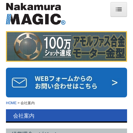
HOME
技術紹介
ナカムラ マジック
保有設備
特許の取り組み
プレス加工用語集
マジックヒートシンク
HOME
会社案内
マジックヒートシンクとは
会社案内
冷却性能( 液冷・空冷 )