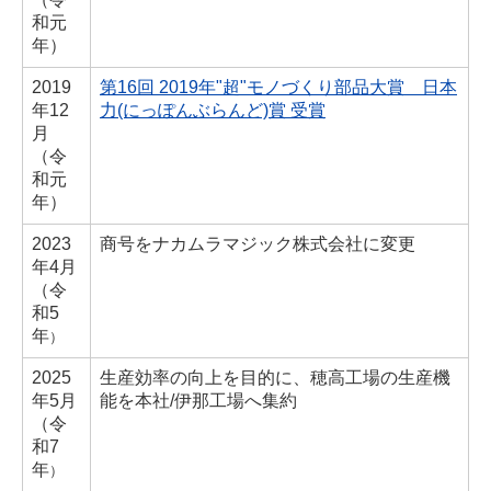
和元
年）
2019
第16回 2019年"超"モノづくり部品大賞 日本
年
12
力(にっぽんぶらんど)賞 受賞
月
（令
和元
年）
2023
商号をナカムラマジック株式会社に変更
年
4月
（
令
和5
年
）
2025
生産効率の向上を目的に、穂高工場の生産機
年
5月
能を本社/伊那工場へ集約
（
令
和7
年
）