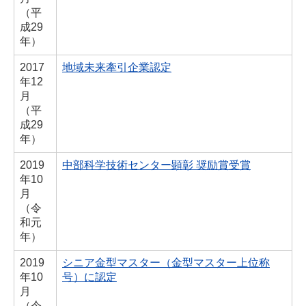
（平
成29
年）
2017
地域未来牽引企業認定
年
12
月
（平
成29
年）
2019
中部科学技術センター顕彰 奨励賞受賞
年
10
月
（令
和元
年）
2019
シニア金型マスター（金型マスター上位称
年
10
号）に認定
月
（令