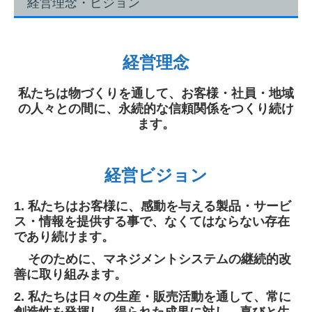
経営理念・ビジョン
ピッチと特性
加工仕様表
経営理念
カタログ申し込み
私たちは物づくりを通して、お客様・社員・地域
課題解決事例
の人々との間に、永続的な信頼関係をつくり続け
ます。
サステナビリティ
品質への取り組み
経営ビジョン
環境への取り組み
1. 私たちはお客様に、感動を与える製品・サービ
ス・情報を提供する事で、なくてはならない存在
LCA
であり続けます。
会社案内
そのために、マネジメントシステムの継続的改
善に取り組みます。
経営理念・ビジョン
2. 私たちは日々の生産・販売活動を通して、常に