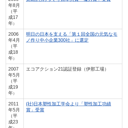
年
8月
（
平
成17
年
）
2006
明日の日本を支える「第１回全国の元気なモ
年
4月
ノ作り中小企業300社」に選定
（
平
成18
年
）
2007
エコアクション21認証登録（伊那工場）
年
5月
（
平
成19
年
）
2011
(社)日本塑性加工学会より「塑性加工功績
年
5月
賞」受賞
（
平
成23
年