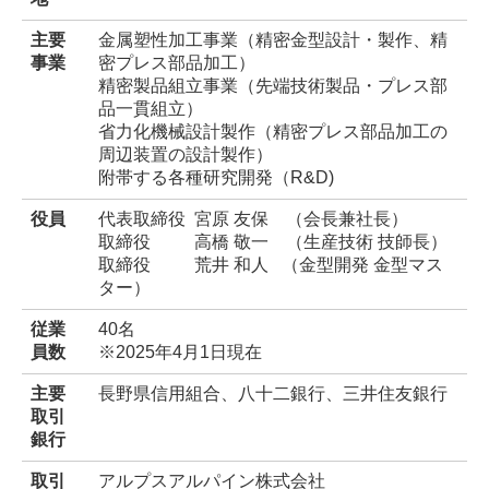
主要
金属塑性加工事業
（精密金型設計・製作、精
事業
密プレス部品加工）
精密製品組立事業（先端技術製品・プレス部
品一貫組立）
省力化機械設計製作（精密プレス部品加工の
周辺装置の設計製作）
附帯する各種研究開発（R&D)
役員
代表取締役 宮原 友保 （会長兼社長）
取締役 高橋 敬一 （生産技術 技師長）
取締役 荒井 和人 （金型開発 金型マス
ター）
従業
40名
員数
※2025年4月1日現在
主要
長野県信用組合、八十二銀行、三井住友銀行
取引
銀行
取引
ア
ルプスアルパイン株式会社