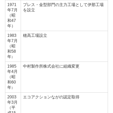
1971
プレス・金型部門の主力工場として伊那工場
年7月
を設立
（昭
和47
年）
1983
穂高工場設立
年
7月
（
昭
和58
年
）
1985
中村製作所株式会社に組織変更
年
4月
（
昭
和60
年
）
2003
エコアクションながの認定取得
年
3月
（
平
成15