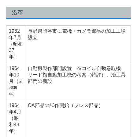
沿革
1962
長野県岡谷市に電機・カメラ部品の加工工場
年
7月
設立
昭和
（
37
年
）
1964
自動機製作部門設置
※コイル自動巻取機、
年
10
リード旗自動加工機の考案（特許）、治工具
月（
部門の新設
昭
和39
年）
1964
OA部品の試作開始（プレス部品）
年
4月
（
昭
和43
年
）