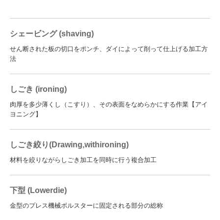
シェービング (shaving)
せん断された板の切口をポンチ、ダイによって削って仕上げる加工方
法
しごき (ironing)
肉厚を多少薄くし（こすり）、その表面をなめらかにする作業【アイ
ヨニング】
しごき絞り(Drawing,withironing)
材料を絞りながらしごき加工を同時に行う複合加工
下型 (Lowerdie)
金型のプレス機械ボルスターに固定される部分の総称