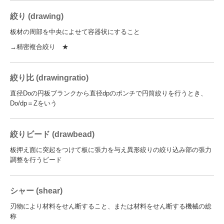
絞り (drawing)
板材の周部を中央によせて容器状にすること
→精密複合絞り ★
絞り比 (drawingratio)
直径Doの円板ブランクから直径dpのポンチで円筒絞りを行うとき、
Do/dp＝Zをいう
絞りビード (drawbead)
板押え面に突起をつけて板に張力を与え異形絞りの絞り込み部の張力
調整を行うビード
シャー (shear)
刃物により材料をせん断すること、または材料をせん断する機械の総
称