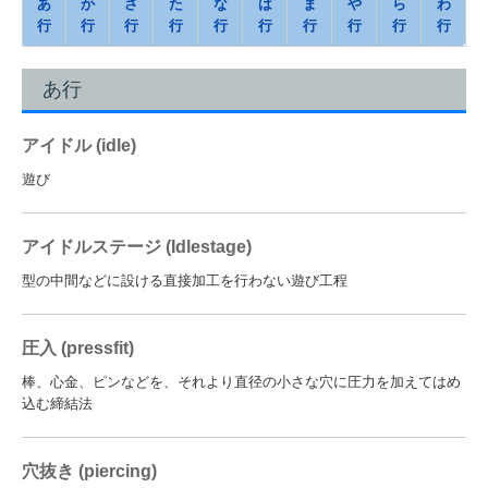
あ
か
さ
た
な
は
ま
や
ら
わ
ピッチと特性
行
行
行
行
行
行
行
行
行
行
加工仕様表
あ行
カタログ申し込み
アイドル (idle)
課題解決事例
遊び
サステナビリティ
アイドルステージ (Idlestage)
品質への取り組み
型の中間などに設ける直接加工を行わない遊び工程
環境への取り組み
圧入 (pressfit)
LCA
棒、心金、ピンなどを、それより直径の小さな穴に圧力を加えてはめ
会社案内
込む締結法
経営理念・ビジョン
穴抜き (piercing)