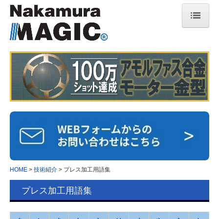
HOME
技術紹介
ナカムラ マジック
保有設備
特許の取り組み
プレス加工用語集
マジックヒートシンク
HOME
技術紹介
プレス加工用語集
マジックヒートシンクとは
プレス加工用語集
冷却性能( 液冷・空冷 )