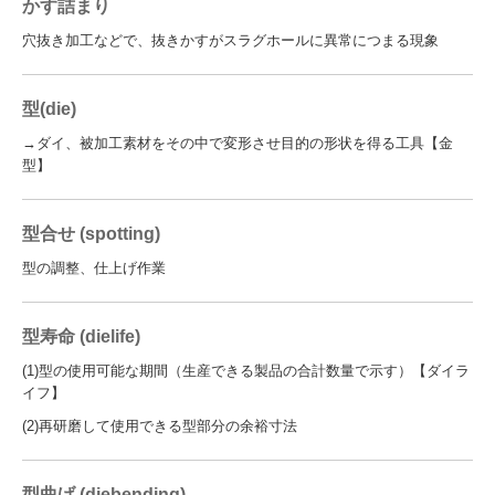
かす詰まり
穴抜き加工などで、抜きかすがスラグホールに異常につまる現象
型(die)
→ダイ、被加工素材をその中で変形させ目的の形状を得る工具【金
型】
型合せ (spotting)
型の調整、仕上げ作業
型寿命 (dielife)
(1)型の使用可能な期間（生産できる製品の合計数量で示す）【ダイラ
イフ】
(2)再研磨して使用できる型部分の余裕寸法
型曲げ (diebending)