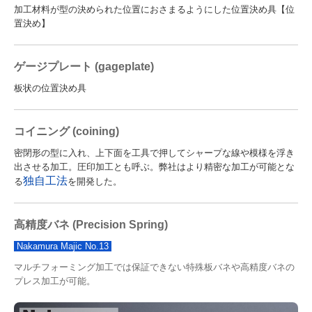
加工材料が型の決められた位置におさまるようにした位置決め具【位
置決め】
ゲージプレート (gageplate)
板状の位置決め具
コイニング (coining)
密閉形の型に入れ、上下面を工具で押してシャープな線や模様を浮き
出させる加工。圧印加工とも呼ぶ。弊社はより精密な加工が可能とな
独自工法
る
を開発した。
高精度バネ
(
Precision Spring
)
Nakamura Majic No.13
マルチフォーミング加工では保証できない特殊板バネや高精度バネの
プレス加工が可能。