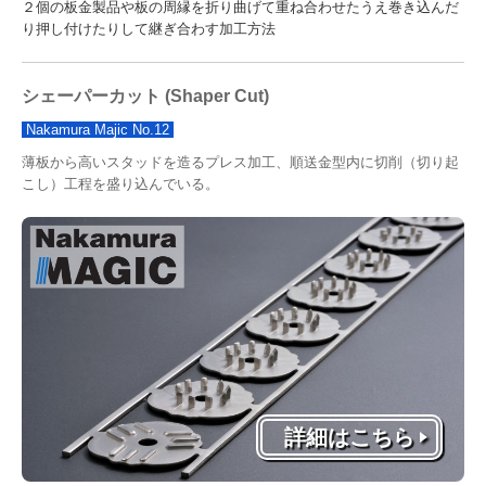
２個の板金製品や板の周縁を折り曲げて重ね合わせたうえ巻き込んだ
り押し付けたりして継ぎ合わす加工方法
シェーパーカット
(
Shaper Cut
)
Nakamura Majic No.12
薄板から高いスタッドを造るプレス加工、順送金型内に切削（切り起
こし）工程を盛り込んでいる。
詳細はこちら