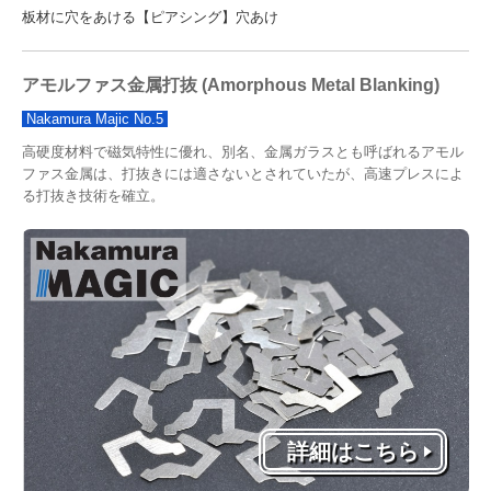
会社概要
板材に穴をあける【ピアシング】穴あけ
沿革
アモルファス金属打抜
(
Amorphous Metal Blanking
)
アクセス
Nakamura Majic No.5
産学官連携
高硬度材料で磁気特性に優れ、別名、金属ガラスとも呼ばれるアモル
ファス金属は、打抜きには適さないとされていたが、高速プレスによ
る打抜き技術を確立。
表彰・受賞履歴
ニュース(一覧)
採用情報
採用情報
社員インタビュー
社内風景
詳細はこちら
社内制度・福利厚生