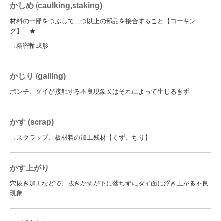
かしめ (caulking,staking)
材料の一部をつぶして二つ以上の部品を接合すること【コーキン
グ】 ★
→精密軸成形
かじり (galling)
ポンチ、ダイが接触する不良現象又はそれによって生じるきず
かす (scrap)
→スクラップ、板材料の加工残材【くず、ちり】
かす上がり
穴抜き加工などで、抜きかすが下に落ちずにダイ面に浮き上がる不良
現象