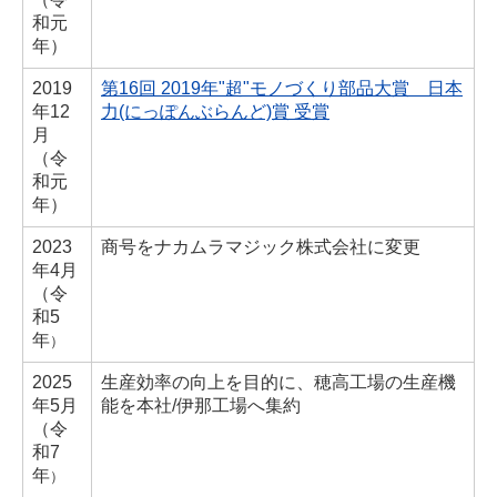
和元
年）
2019
第16回 2019年"超"モノづくり部品大賞 日本
年
12
力(にっぽんぶらんど)賞 受賞
月
（令
和元
年）
2023
商号をナカムラマジック株式会社に変更
年
4月
（
令
和5
年
）
2025
生産効率の向上を目的に、穂高工場の生産機
年
5月
能を本社/伊那工場へ集約
（
令
和7
年
）