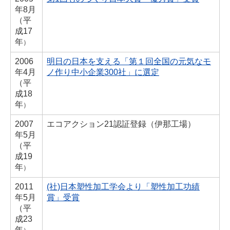
年
8月
（
平
成17
年
）
2006
明日の日本を支える「第１回全国の元気なモ
年
4月
ノ作り中小企業300社」に選定
（
平
成18
年
）
2007
エコアクション21認証登録（伊那工場）
年
5月
（
平
成19
年
）
2011
(社)日本塑性加工学会より「塑性加工功績
年
5月
賞」受賞
（
平
成23
年