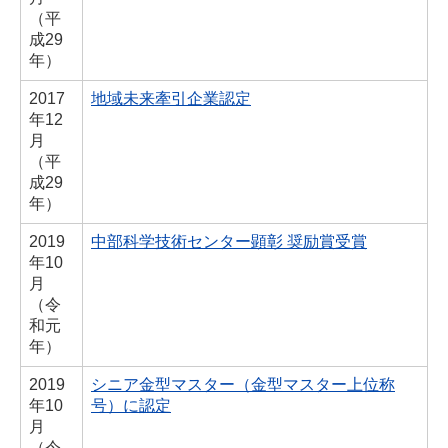
（平
成29
年）
2017
地域未来牽引企業認定
年
12
月
（平
成29
年）
2019
中部科学技術センター顕彰 奨励賞受賞
年
10
月
（令
和元
年）
2019
シニア金型マスター（金型マスター上位称
年
10
号）に認定
月
（令