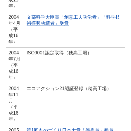
年
）
2004
文部科学大臣賞
「創意工夫功労者」「科学技
年
4月
術振興功績者」
受賞
（
平
成16
年
）
2004
ISO9001認定取得（穂高工場）
年
7月
（
平
成16
年
）
2004
エコアクション21認証登録（穂高工場）
年
11
月
（
平
成16
年
）
2005
第1回ものづくり日本大賞「優秀賞」受賞