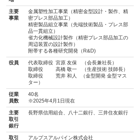
主要
金属塑性加工事業
（精密金型設計・製作、精
事業
密プレス部品加工）
精密製品組立事業（先端技術製品・プレス部
品一貫組立）
省力化機械設計製作（精密プレス部品加工の
周辺装置の設計製作）
附帯する各種研究開発（R&D)
役員
代表取締役 宮原 友保 （会長兼社長）
取締役 高橋 敬一 （生産技術 技師長）
取締役 荒井 和人 （金型開発 金型マス
ター）
従業
40名
員数
※2025年4月1日現在
主要
長野県信用組合、八十二銀行、三井住友銀行
取引
銀行
取引
ア
ルプスアルパイン株式会社