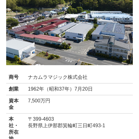
商号
ナカムラマジック株式会社
創業
1962年（昭和37年）7月20日
資本
7,500万円
金
本
〒399-4603
社・
長野県上伊那郡箕輪町三日町493-1
所在
地