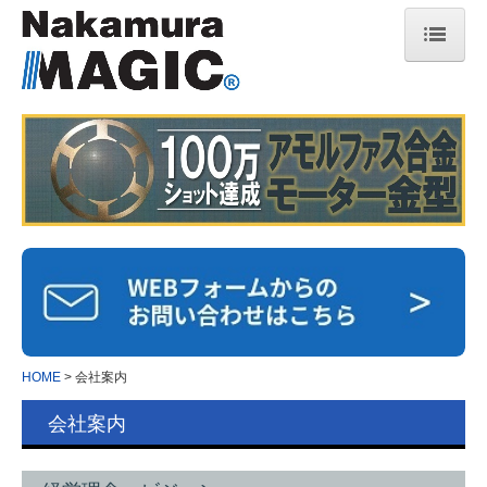
HOME
技術紹介
ナカムラ マジック
保有設備
特許の取り組み
プレス加工用語集
マジックヒートシンク
HOME
会社案内
マジックヒートシンクとは
会社案内
冷却性能( 液冷・空冷 )