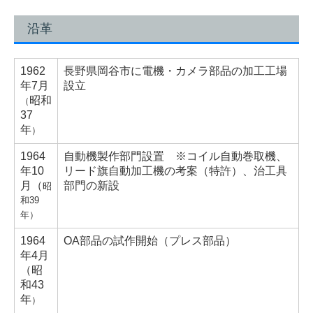
沿革
1962
長野県岡谷市に電機・カメラ部品の加工工場
年
7月
設立
昭和
（
37
年
）
1964
自動機製作部門設置
※コイル自動巻取機、
年
10
リード旗自動加工機の考案（特許）、治工具
月（
部門の新設
昭
和39
年）
1964
OA部品の試作開始（プレス部品）
年
4月
（
昭
和43
年
）