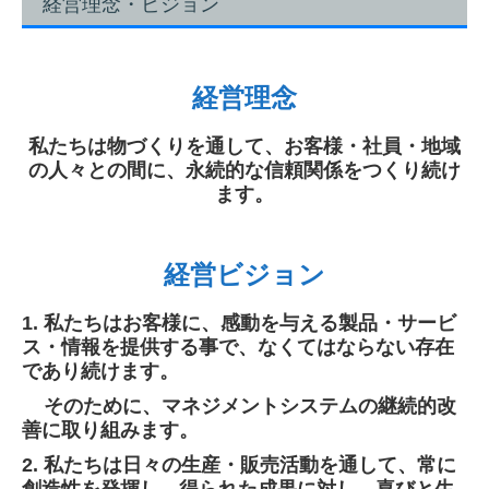
経営理念・ビジョン
ピッチと特性
加工仕様表
経営理念
カタログ申し込み
私たちは物づくりを通して、お客様・社員・地域
課題解決事例
の人々との間に、永続的な信頼関係をつくり続け
ます。
サステナビリティ
品質への取り組み
経営ビジョン
環境への取り組み
1. 私たちはお客様に、感動を与える製品・サービ
ス・情報を提供する事で、なくてはならない存在
LCA
であり続けます。
会社案内
そのために、マネジメントシステムの継続的改
善に取り組みます。
経営理念・ビジョン
2. 私たちは日々の生産・販売活動を通して、常に