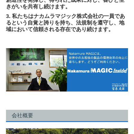
創造性を発揮し、得られた成果に対し、喜びと生
会社概要
きがいを共有し続けます。
沿革
3.
私たちはナカムラマジック株式会社の一員であ
るという自覚と誇りを持ち、法規制を遵守し、地
アクセス
域において信頼される存在であり続けます。
産学官連携
表彰・受賞履歴
ニュース(一覧)
採用情報
採用情報
社員インタビュー
会社概要
社内風景
社内制度・福利厚生