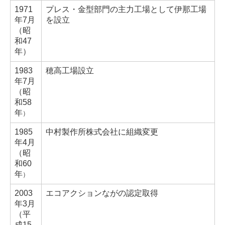
1971
プレス・金型部門の主力工場として伊那工場
年7月
を設立
（昭
和47
年）
1983
穂高工場設立
年
7月
（
昭
和58
年
）
1985
中村製作所株式会社に組織変更
年
4月
（
昭
和60
年
）
2003
エコアクションながの認定取得
年
3月
（
平
成15