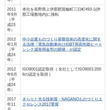
）
2011
本社を長野県上伊那郡箕輪町三日町493-1(伊
年
9月
那工場敷地内)に移転
（
平
成23
年
）
2012
中小企業ものづくり基盤技術の高度化に関す
年
1月
る法律「電気自動車向けIGBT用高性能ヒート
（
平
シンク成形用金型の開発」が認定
成24
年
）
2012
ISO9001認定取得（ 全社としてISO9001:200
年
6月
8の認定を取得 )
（
平
成24
年
）
2017
きらりと光る技術賞・NAGANOものづくりエ
年
11
クセレンス2017受賞
月