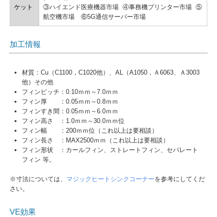
ケット
③ハイエンド医療機器市場 ④事務機プリンター市場 ⑤
航空機市場 ⑥5G通信サーバー市場
加工情報
材質：Cu（C1100，C1020他）、AL（A1050，Ａ6063、Ａ3003
他）その他
フィンピッチ：0.10ｍｍ～7.0ｍｍ
フィン厚 ：0.05ｍｍ～0.8ｍｍ
フィンすき間：0.05ｍｍ～6.0ｍｍ
フィン高さ ：1.0ｍｍ～30.0ｍｍ位
フィン幅 ：200ｍｍ位（これ以上は要相談）
フィン長さ ：MAX2500ｍｍ（これ以上は要相談）
フィン形状 ：カールフィン、ストレートフィン、セパレート
フィン 等。
※寸法については、
マジックヒートシンクコーナー
を参考にしてくだ
さい。
VE効果