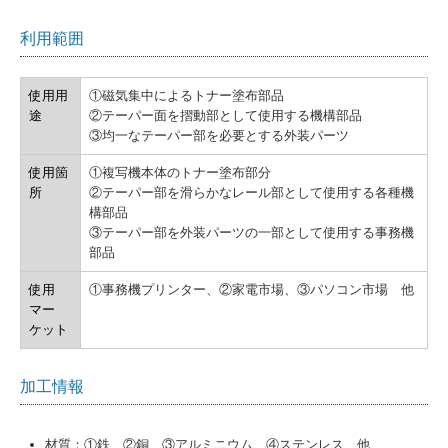
利用範囲
使用用
①磁気集中によるトナー塗布部品
途
②テーパー面を摺動部として使用する機構部品
③均一なテーパー部を必要とする外装パーツ
使用箇
①複写機本体のトナー塗布部分
所
②テーパー部を滑らかなレール部として使用する各種機
構部品
③テーパー部を外装パーツの一部として使用する事務機
部品
使用
①事務機プリンター、②家電市場、③パソコン市場 他
マー
ケット
加工情報
材質：①鉄、②銅、③アルミニウム、④ステンレス 他