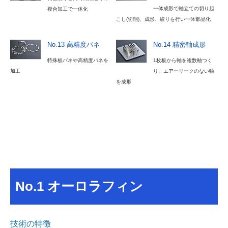
一体成形で軸立ての切り起
複合加工で一体化
こし(切削)、成形、絞りを行い一体部品化
No.13 高精度バネ
No.14 精密軸成形
特殊板バネや高精度バネを
1枚板から軸を複数軸つく
加工
り、エアーリークのない軸
を成形
No.1 オーロラフィン
技術の特徴