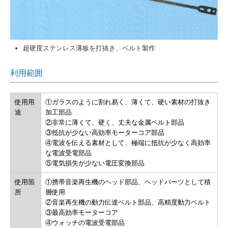
超硬度ステンレス薄板を打抜き、ベルト製作
利用範囲
使用用
①ガラスのように割れ易く、薄くて、硬い素材の打抜き
途
加工部品
②非常に薄くて、硬く、丈夫な金属ベルト部品
③抵抗が少ない高効率モーターコア部品
④電波を伝える素材として、極端に抵抗が少なく高効率
な電波受電部品
⑤電気損失が少ない電圧変換部品
使用箇
①携帯音楽再生機のヘッド部品、ヘッドパーツとして積
所
層使用
②音楽再生機の動力伝達ベルト部品、高精度動力ベルト
③最高効率モーターコア
④ウォッチの電波受電部品