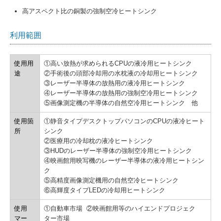
高アスペクト比の銅製の強制空冷ヒートシンク
利用範囲
使用用
①高い放熱が求められるCPUの液冷用ヒートシンク
途
②手術後の頭部冷却用の水枕液の冷却用ヒートシンク
③レーザー半導体の放熱用の液冷用ヒートシンク
④レーザー半導体の放熱用の強制空冷用ヒートシンク
⑤画像測定機の半導体の自然空冷用ヒートシンク 他
使用箇
①静音タイプデスクトップパソコンのCPUの液冷ヒート
所
シンク
②医療用の冷却枕の液冷ヒートシンク
③HUDのレーザー半導体の強制空冷用ヒートシンク
④映画館用映写機のレーザー半導体の液冷用ヒートシン
ク
⑤高精度画像測定機用の自然空冷ヒートシンク
⑥高輝度タイプLEDの冷却用ヒートシンク
使用
①自動車市場 ②映画館用等のハイエンドプロジェク
マー
ター市場