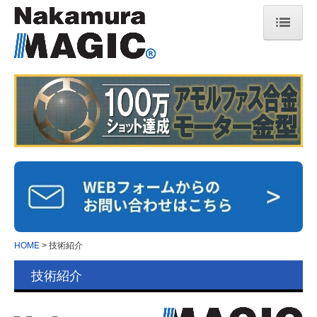
HOME
技術紹介
ナカムラ マジック
保有設備
特許の取り組み
プレス加工用語集
マジックヒートシンク
HOME
技術紹介
マジックヒートシンクとは
技術紹介
冷却性能( 液冷・空冷 )