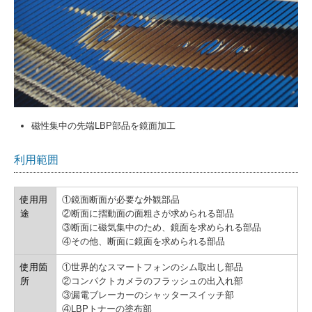
磁性集中の先端LBP部品を鏡面加工
利用範囲
使用用
①鏡面断面が必要な外観部品
途
②断面に摺動面の面粗さが求められる部品
③断面に磁気集中のため、鏡面を求められる部品
④その他、断面に鏡面を求められる部品
使用箇
①世界的なスマートフォンのシム取出し部品
所
②コンパクトカメラのフラッシュの出入れ部
③漏電ブレーカーのシャッタースイッチ部
④LBPトナーの塗布部