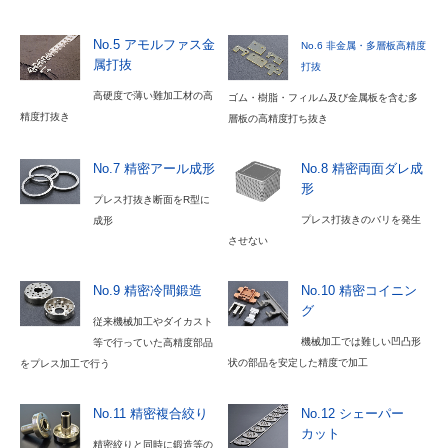
会社概要
No.5 アモルファス金
No.6 非金属・多層板高精度
沿革
属打抜
打抜
アクセス
高硬度で薄い難加工材の高
ゴム・樹脂・フィルム及び金属板を含む多
精度打抜き
層板の高精度打ち抜き
産学官連携
No.7 精密アール成形
No.8 精密両面ダレ成
表彰・受賞履歴
形
プレス打抜き断面をR型に
プレス打抜きのバリを発生
成形
ニュース(一覧)
させない
採用情報
No.9 精密冷間鍛造
No.10 精密コイニン
グ
採用情報
従来機械加工やダイカスト
機械加工では難しい凹凸形
等で行っていた高精度部品
社員インタビュー
状の部品を安定した精度で加工
をプレス加工で行う
社内風景
No.11 精密複合絞り
No.12 シェーパー
カット
社内制度・福利厚生
精密絞りと同時に鍛造等の