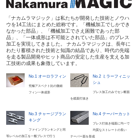
ピッチと特性
「ナカムラマジック」は私たちが開発した技術とノウハ
加工仕様表
ウを14工法にまとめた総称です。「機械加工でしかでき
なかった部品」、「機械加工でさえ困難であった部
カタログ申し込み
品」、「一体成形は不可能とされていた部品」のプレス
加工を実現してきました。 ナカムラマジックは、長年に
課題解決事例
わたり蓄積された技術と知識の結晶であり、時代の先端
を走る製品開発やヒット商品の安定した生産を支える加
サステナビリティ
工技術の成果も象徴しています。
品質への取り組み
No.1 オーロラフィン
No.2 ミラーフィニッ
シュ
究極アスペクト比の微細
環境への取り組み
プレス加工のみでセン断面
フィン一体成形
を鏡面打抜き
LCA
No.3 チャージブラン
No.4 テーパーカット
会社案内
キング
プレス打抜き端面に均一で
経営理念・ビジョン
ファインブランキングと同
均質なストレートの長い
等レベルの加工を一般プレスで行う
テーパー面を形成