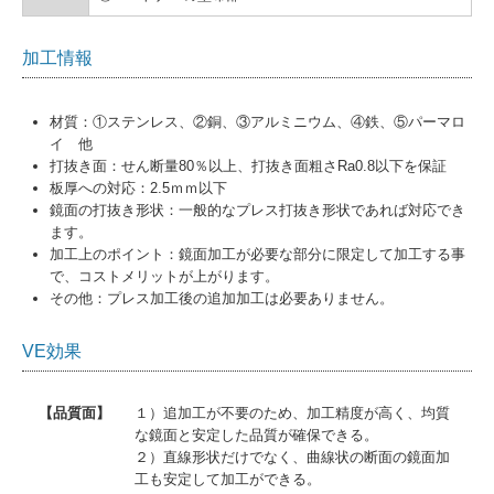
加工情報
材質：①ステンレス、②銅、③アルミニウム、④鉄、⑤パーマロ
イ 他
打抜き面：せん断量80％以上、打抜き面粗さRa0.8以下を保証
板厚への対応：2.5ｍｍ以下
鏡面の打抜き形状：一般的なプレス打抜き形状であれば対応でき
ます。
加工上のポイント：鏡面加工が必要な部分に限定して加工する事
で、コストメリットが上がります。
その他：プレス加工後の追加加工は必要ありません。
VE効果
【品質面】
１）追加工が不要のため、加工精度が高く、均質
な鏡面と安定した品質が確保できる。
２）直線形状だけでなく、曲線状の断面の鏡面加
工も安定して加工ができる。