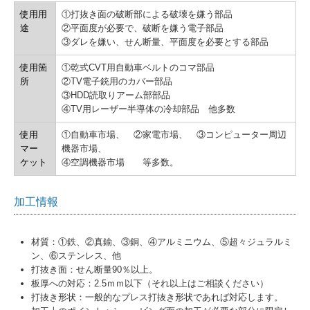
使用用
①打抜き面の破断部による破壊を嫌う部品
途
②平面度が必要で、破断を嫌う電子部品
③ダレを嫌い、せん断量、平面度を必要とする部品
使用箇
①乾式CVT用自動車ベルトのコマ部品
所
②TV電子銃用のカバー部品
③HDD読取りアーム部部品
④TV用レーザー半導体の冷却部品 他多数
使用
①自動車市場、 ②家電市場、 ③コンピューター周辺
マー
機器市場、
ケット
④空調機器市場 等多数。
加工情報
材質：①鉄、②真鍮、③銅、④アルミニウム、⑤超々ジュラルミ
ン、⑥ステンレス、他
打抜き面：せん断量90％以上。
板厚への対応：2.5ｍｍ以下（それ以上はご相談ください）
打抜き形状：一般的なプレス打抜き形状であれば対応します。