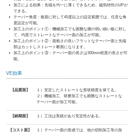
加工による効果：先端を均一に薄くできるため、磁気特性のUPが
できる。
テーパー角度：板面に対して45度以上の設定範囲では、任意な角
度設定が可能。
加工上のポイント①：機械加工でも困難な腰の弱い細い板に対し
て、均質でストレートなテーパー面の加工が可能。
加工上のポイント②：面粗さの良いフラットなテーパー面と先端
部はカットしストレート断面になります。
加工上のポイント③：テーパー面の長さは300mm程度の長さが可
能。
VE効果
【品質面】
１）安定したストレートな形状精度を保てる。
２）機械加工、研磨加工でも困難なストレートな
テーパー面が加工可能。
【納期面】
１）工法は実績があり安定性がある。
【コスト面】
１）テーパー面の形成では、他の切削加工等の加